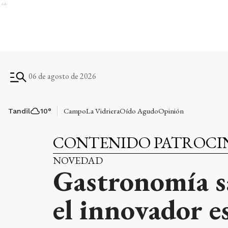
Ads
06 de agosto de 2026
Campo
La Vidriera
Oído Agudo
Opinión
Tandil
10
°
CONTENIDO PATROC
NOVEDAD
Gastronomía sa
el innovador e