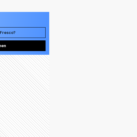
 Fresco?
men