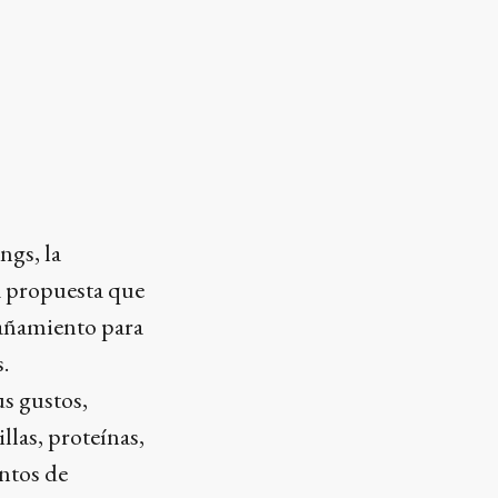
ngs, la
a propuesta que
pañamiento para
.
us gustos,
llas, proteínas,
ntos de