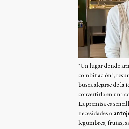
"Un lugar donde armá
combinación", resume
busca alejarse de l
convertirla en una c
La premisa es sencil
necesidades o
antoj
legumbres, frutas, s