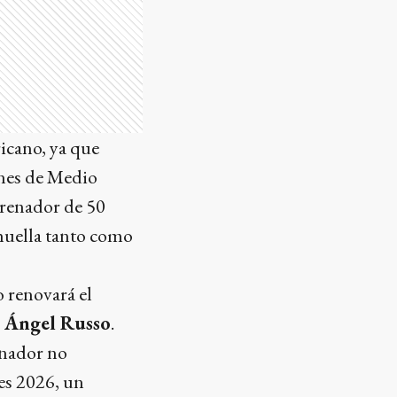
ricano, ya que
ones de Medio
trenador de 50
 huella tanto como
o renovará el
 Ángel Russo
.
enador no
res 2026, un