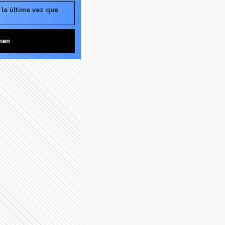
la última vez que
men