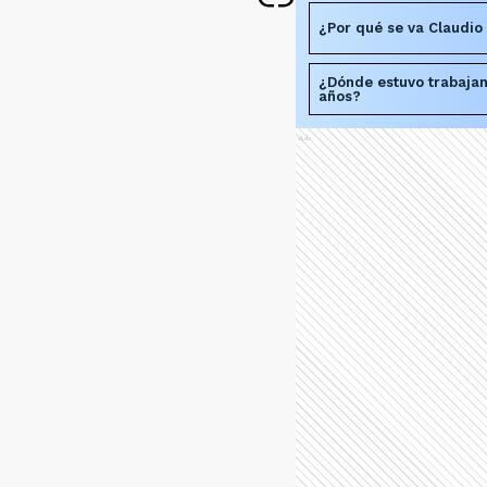
¿Por qué se va Claudi
¿Dónde estuvo trabajan
años?
Ads