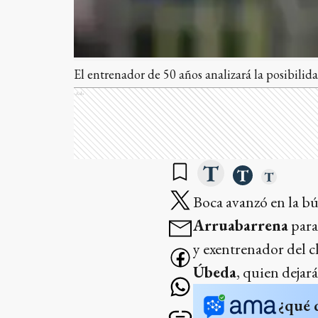
El entrenador de 50 años analizará la posibili
Ads
Boca avanzó en la b
Arruabarrena
para
y exentrenador del c
Úbeda
, quien dejará
¿qué 