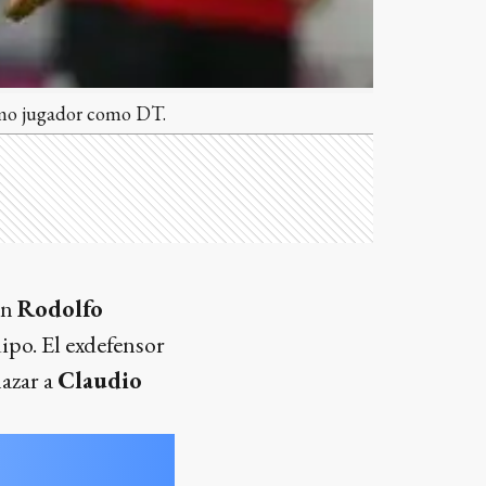
como jugador como DT.
on
Rodolfo
ipo. El exdefensor
lazar a
Claudio