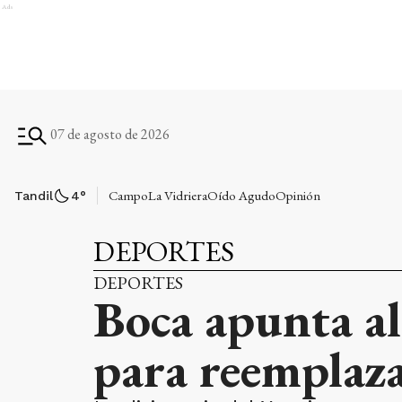
Ads
07 de agosto de 2026
Campo
La Vidriera
Oído Agudo
Opinión
Tandil
4
°
DEPORTES
DEPORTES
Boca apunta al
para reemplaz