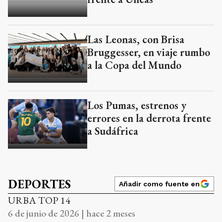
Las Leonas, con Brisa
Bruggesser, en viaje rumbo
a la Copa del Mundo
Los Pumas, estrenos y
errores en la derrota frente
a Sudáfrica
DEPORTES
Añadir como fuente en
URBA TOP 14
6 de junio de 2026 | hace 2 meses