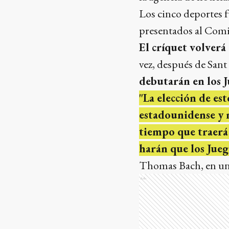
Los cinco deportes 
presentados al Comi
El críquet volverá
vez, después de San
debutarán en los J
"La elección de est
estadounidense y 
tiempo que traerá 
harán que los Jue
Thomas Bach, en u
Ads