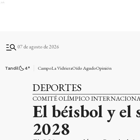
Ads
07 de agosto de 2026
Campo
La Vidriera
Oído Agudo
Opinión
Tandil
4
°
DEPORTES
COMITÉ OLÍMPICO INTERNACION
El béisbol y el
2028