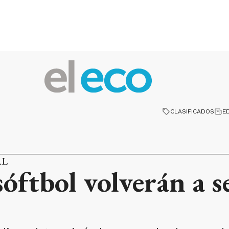
CLASIFICADOS
E
AL
 sóftbol volverán a 