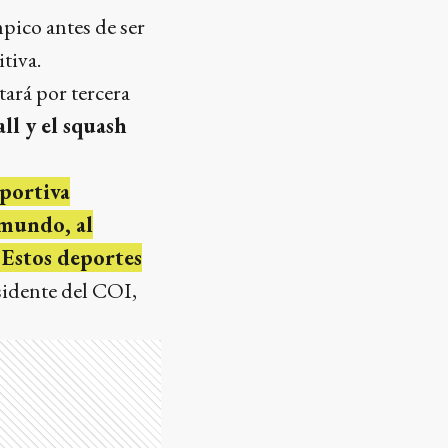
pico antes de ser
itiva.
stará por tercera
all y el squash
eportiva
 mundo, al
 Estos deportes
esidente del COI,