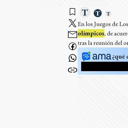
En los Juegos de Lo
olímpicos
, de acue
tras la reunión del 
¿qué 
Ads