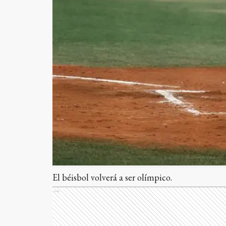
El béisbol volverá a ser olímpico.
Ads