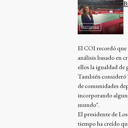
B
HISTORIAS
El COI recordó que e
análisis basado en cr
ellos la igualdad de 
También consideró "e
de comunidades depo
incorporando alguno
mundo".
El presidente de Lo
tiempo ha creído qu