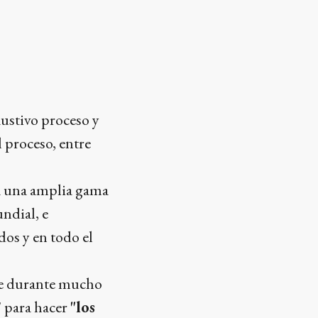
austivo proceso y
l proceso, entre
 a una amplia gama
ndial, e
os y en todo el
ue durante mucho
" para hacer
"los