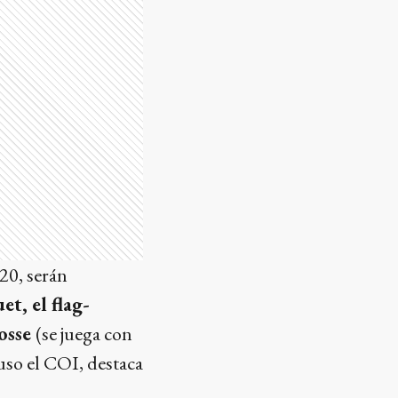
20, serán
et, el flag-
rosse
(se juega con
uso el COI, destaca