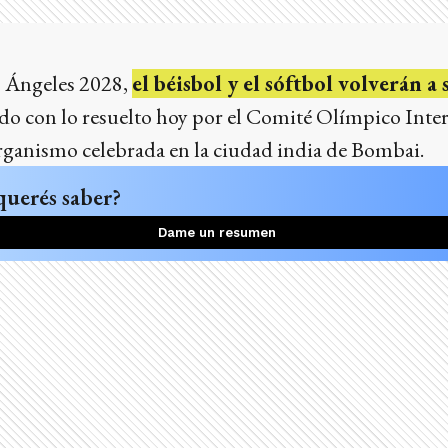
s Ángeles 2028,
el béisbol y el sóftbol volverán a
rdo con lo resuelto hoy por el Comité Olímpico Int
organismo celebrada en la ciudad india de Bombai.
querés saber?
Dame un resumen