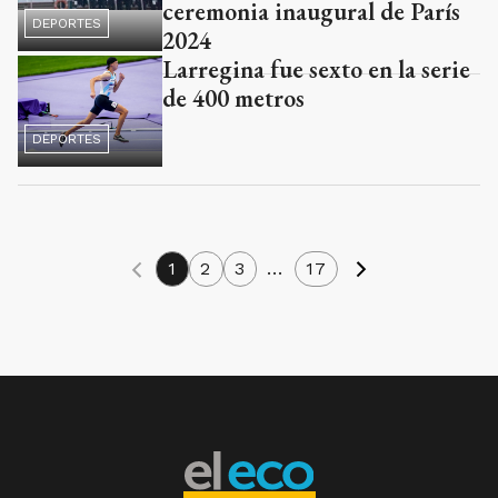
2024
Larregina fue sexto en la serie
de 400 metros
DEPORTES
1
2
3
...
17
SUSCRIBITE