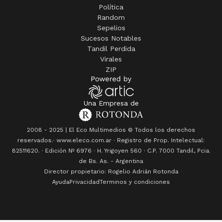
Random
Sepelios
Sucesos Notables
Tandil Perdida
Virales
ZIP
Una Empresa de
2008 - 2025 | El Eco Multimedios © Todos los derechos
reservados.· www.eleco.com.ar · Registro de Prop. Intelectual:
82511620. · Edición Nº
6976
· H. Yrigoyen 560 · C.P. 7000 Tandil, Pcia.
de Bs. As. - Argentina
Director propietario: Rogelio Adrián Rotonda
Ayuda
Privacidad
Terminos y condiciones