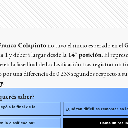
Franco Colapinto
no tuvo el inicio esperado en el
G
a 1
y deberá largar desde la
14° posición
. El repre
en la fase final de la clasificación tras registrar un 
por una diferencia de 0.233 segundos respecto a s
ly
.
querés saber?
egó a la final de la
¿Qué tan difícil es remontar en 
en la clasificación?
Dame un resu