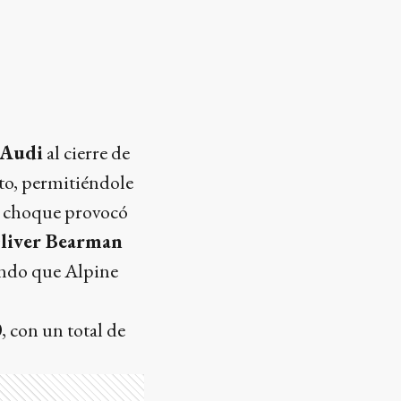
Audi
al cierre de
nto, permitiéndole
l choque provocó
Oliver Bearman
endo que Alpine
0
, con un total de