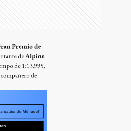
ran Premio de
sentante de
Alpine
tiempo de 1:13.995,
u compañero de
las calles de Mónaco?
men