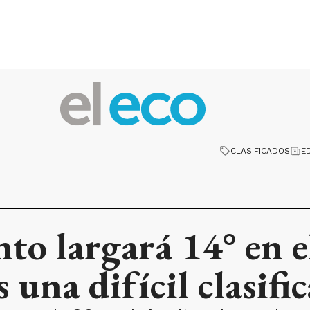
CLASIFICADOS
E
to largará 14° en 
una difícil clasifi