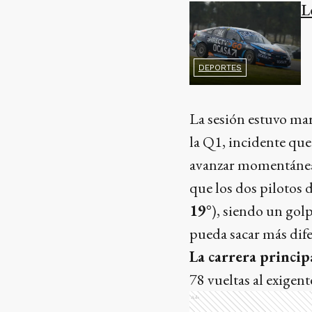
L
DEPORTES
La sesión estuvo mar
la Q1, incidente que
avanzar momentáneam
que los dos pilotos 
19°
), siendo un gol
pueda sacar más difer
La carrera principa
78 vueltas al exigent
Ads