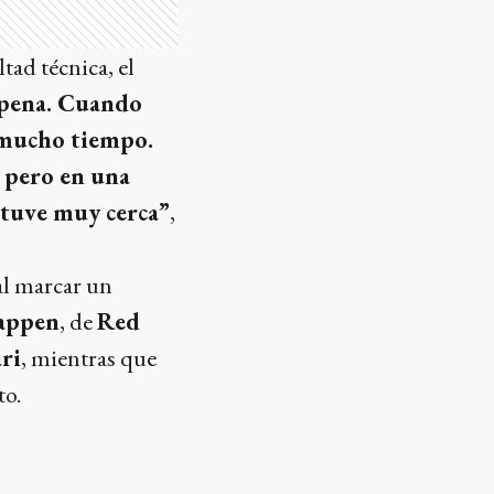
ad técnica, el
 pena. Cuando
a mucho tiempo.
 pero en una
stuve muy cerca”
,
l marcar un
appen
, de
Red
ri
, mientras que
to.