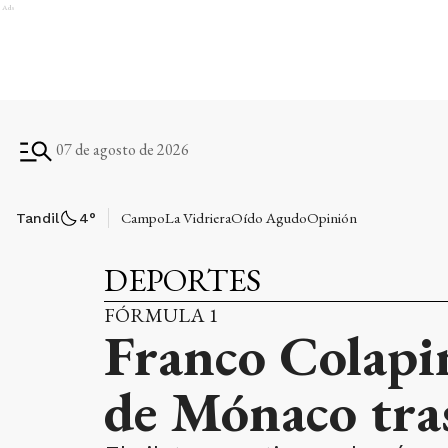
Ads
07 de agosto de 2026
Campo
La Vidriera
Oído Agudo
Opinión
Tandil
4
°
DEPORTES
FÓRMULA 1
Franco Colapin
de Mónaco tras 