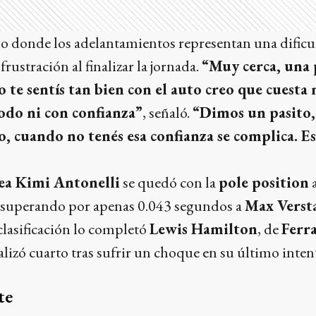
 donde los adelantamientos representan una dificult
frustración al finalizar la jornada.
“Muy cerca, una
no te sentís tan bien con el auto creo que cuest
do ni con confianza”
, señaló.
“Dimos un pasito,
, cuando no tenés esa confianza se complica. E
a Kimi Antonelli
se quedó con la
pole position
a
 superando por apenas 0.043 segundos a
Max Verst
 clasificación lo completó
Lewis Hamilton
, de
Ferra
alizó cuarto tras sufrir un choque en su último inten
te