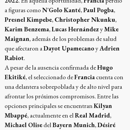
2022
. En aquella oportunidad,
Francia
perdió
a figuras como
N´Golo Kanté
,
Paul Pogba
,
Presnel Kimpebe
,
Christopher Nkunku
,
Karim Benzema
,
Lucas Hernández
y
Mike
Maignan
, además de los problemas de salud
que afectaron a
Dayot Upamecano
y
Adrien
Rabiot
.
A pesar de la ausencia confirmada de
Hugo
Ekitiké
, el seleccionado de
Francia
cuenta con
una delantera sobrepoblada y de alto nivel para
afrontar los próximos compromisos. Entre las
opciones principales se encuentran
Kilyan
Mbappé
, actualmente en el
Real Madrid
,
Michael Olise
del
Bayern Munich
,
Désiré