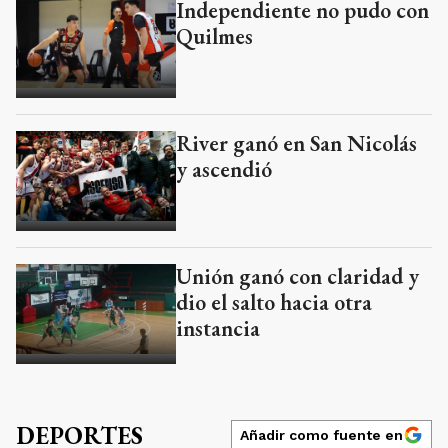
Independiente no pudo con
Quilmes
River ganó en San Nicolás
y ascendió
Unión ganó con claridad y
dio el salto hacia otra
instancia
DEPORTES
Añadir como fuente en