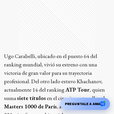
Ugo Carabelli, ubicado en el puesto 64 del
ranking mundial, vivió su estreno con una
victoria de gran valor para su trayectoria
profesional. Del otro lado estuvo Khachanov,
actualmente 14 del ranking
ATP Tour
, quien
suma
siete títulos
en el circuito, entre ellos el
PREGUNTALE A AMA
Masters 1000 de París
, además de acumular