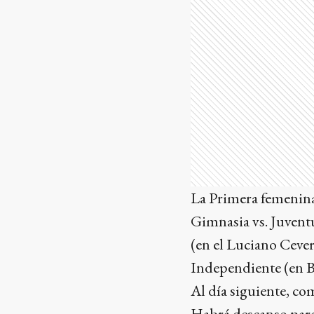
La Primera femenina 
Gimnasia vs. Juventu
(en el Luciano Cever
Independiente (en Bo
Al día siguiente, co
Habrá descanso par