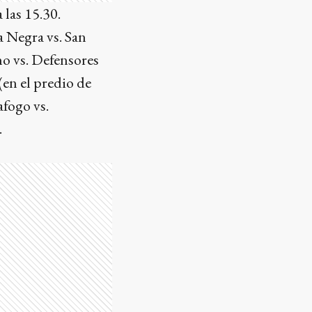
 las 15.30.
a Negra vs. San
no vs. Defensores
(en el predio de
afogo vs.
.