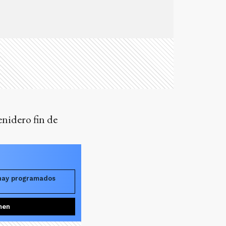
enidero fin de
 hay programados
men