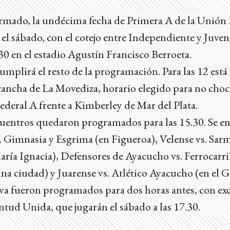
ormado, la undécima fecha de Primera A de la Unión
el sábado, con el cotejo entre Independiente y Juve
.30 en el estadio Agustín Francisco Berroeta.
cumplirá el resto de la programación. Para las 12 est
cancha de La Movediza, horario elegido para no choc
Federal A frente a Kimberley de Mar del Plata.
cuentros quedaron programados para las 15.30. Se e
 Gimnasia y Esgrima (en Figueroa), Velense vs. Sarm
ría Ignacia), Defensores de Ayacucho vs. Ferrocarri
cina ciudad) y Juarense vs. Atlético Ayacucho (en el 
rva fueron programados para dos horas antes, con ex
tud Unida, que jugarán el sábado a las 17.30.