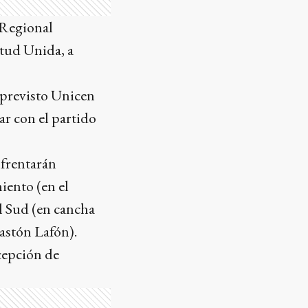
 Regional
ntud Unida, a
á previsto Unicen
ar con el partido
nfrentarán
iento (en el
l Sud (en cancha
Gastón Lafón).
cepción de