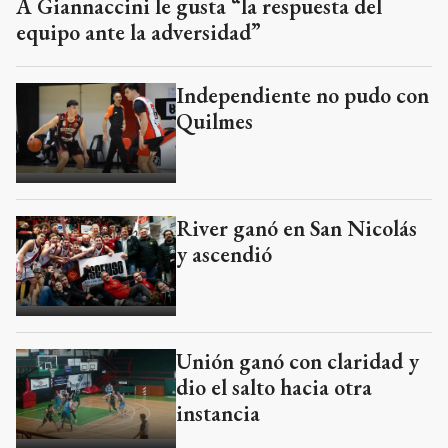
A Giannaccini le gusta “la respuesta del
equipo ante la adversidad”
Independiente no pudo con
Quilmes
River ganó en San Nicolás
y ascendió
Unión ganó con claridad y
dio el salto hacia otra
instancia