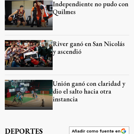
Independiente no pudo con
Quilmes
River ganó en San Nicolás
y ascendió
Unión ganó con claridad y
dio el salto hacia otra
instancia
DEPORTES
Añadir como fuente en