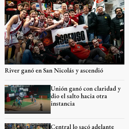
River ganó en San Nicolás y ascendió
Unión ganó con claridad y
dio el salto hacia otra
instancia
Central lo sacó adelante