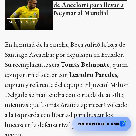
de Ancelotti para llevar a
Neymar al Mundial
MUNDIAL 2026
En la mitad de la cancha, Boca sufrió la baja de
Santiago Ascacíbar por expulsión en Ecuador.
Su reemplazante será
Tomás Belmonte
, quien
compartirá el sector con
Leandro Paredes
,
capitán y referente del equipo. El juvenil Milton
Delgado se mantendrá como rueda de auxilio,
mientras que Tomás Aranda aparecerá volcado
a la izquierda con libertad para buscar los
huecos en la defensa rival por todo el frente de
PREGUNTALE A AMA
ataque.