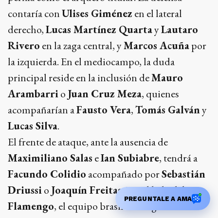
contaría con
Ulises Giménez
en el lateral
derecho,
Lucas Martínez Quarta
y
Lautaro
Rivero
en la zaga central, y
Marcos Acuña
por
la izquierda. En el mediocampo, la duda
principal reside en la inclusión de
Mauro
Arambarri
o
Juan Cruz Meza
, quienes
acompañarían a
Fausto Vera
,
Tomás Galván
y
Lucas Silva
.
El frente de ataque, ante la ausencia de
Maximiliano Salas
e
Ian Subiabre
, tendrá a
Facundo Colidio
acompañado por
Sebastián
Driussi
o
Joaquín Freitas
. Por el lado del
PREGUNTALE A AMA
Flamengo
, el equipo brasileño llega al duelo