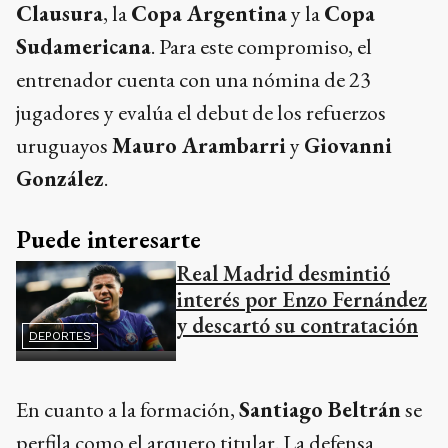
Clausura
, la
Copa Argentina
y la
Copa
Sudamericana
. Para este compromiso, el
entrenador cuenta con una nómina de 23
jugadores y evalúa el debut de los refuerzos
uruguayos
Mauro Arambarri
y
Giovanni
González
.
Puede interesarte
Real Madrid desmintió
interés por Enzo Fernández
y descartó su contratación
DEPORTES
En cuanto a la formación,
Santiago Beltrán
se
perfila como el arquero titular. La defensa