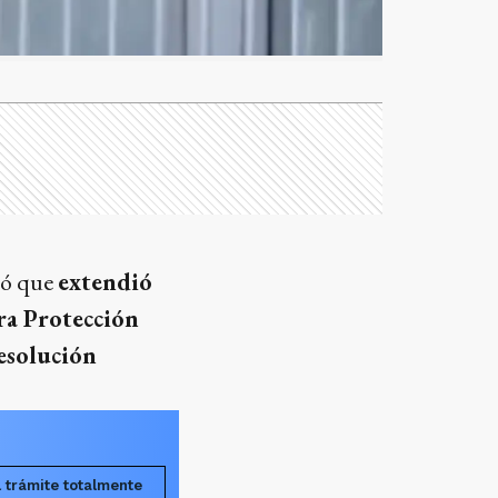
ó que
extendió
ra Protección
esolución
l trámite totalmente