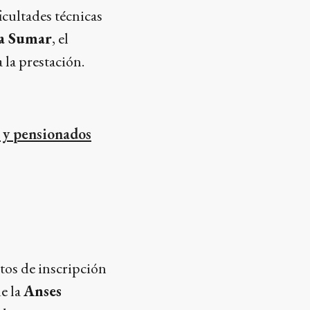
ficultades técnicas
a Sumar
, el
 la prestación.
s y pensionados
atos de inscripción
e la
Anses