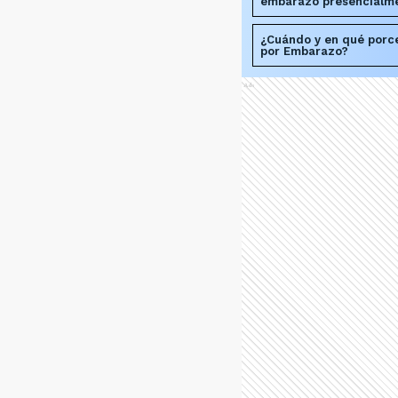
embarazo presencialm
¿Cuándo y en qué porce
por Embarazo?
Ads