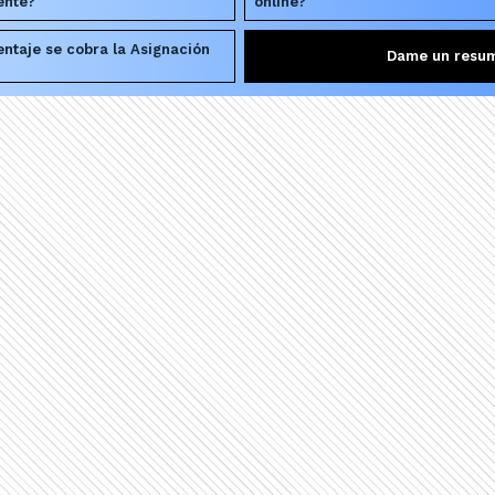
ente?
online?
ntaje se cobra la Asignación
Dame un resu