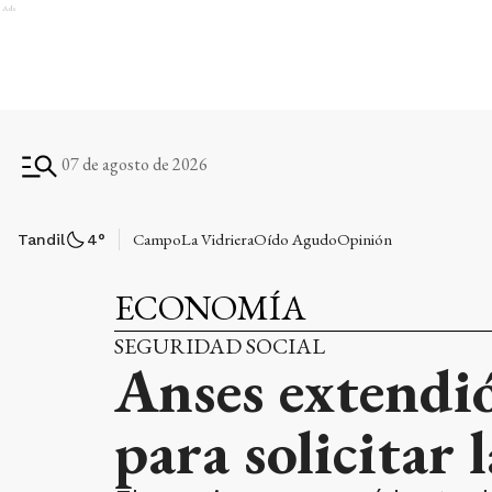
Ads
07 de agosto de 2026
Campo
La Vidriera
Oído Agudo
Opinión
Tandil
4
°
ECONOMÍA
SEGURIDAD SOCIAL
Anses extendió
para solicitar