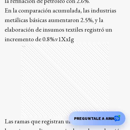
la refinación de petróleo con 2.6%.
En la comparación acumulada, las industrias
metálicas básicas aumentaron 2.5%, y la
elaboración de insumos textiles registró un
incremento de 0.8%.v1XxIg
Ads
PREGUNTALE A AMA
Las ramas que registran una caída interanual en