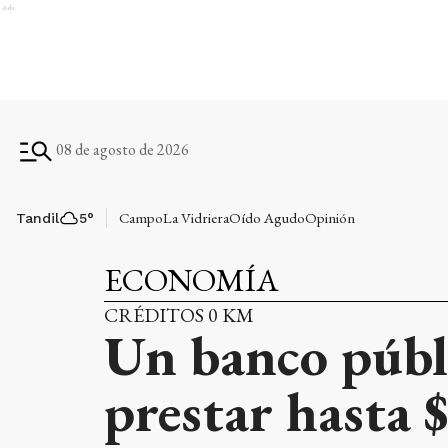
Ads
08 de agosto de 2026
Campo
La Vidriera
Oído Agudo
Opinión
Tandil
5
°
ECONOMÍA
CRÉDITOS 0 KM
Un banco públi
prestar hasta 