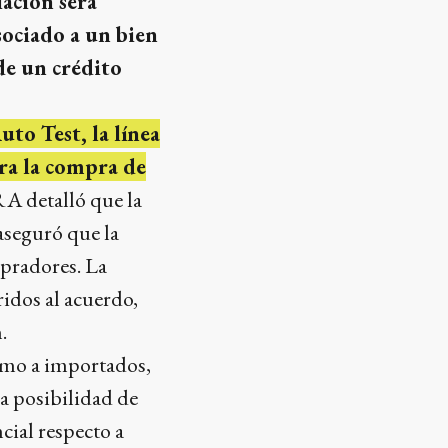
iación será
sociado a un bien
 de un crédito
to Test, la línea
ra la compra de
A detalló que la
 aseguró que la
mpradores. La
idos al acuerdo,
.
omo a importados,
a posibilidad de
cial respecto a