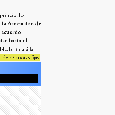
principales
 la Asociación de
n acuerdo
iar hasta el
le, brindará la
de 72 cuotas fijas.