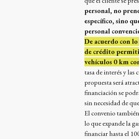
que el cliente se pre
personal, no prend
específico, sino q
personal convenci
De acuerdo con lo
de crédito permit
vehículos 0 km co
tasa de interés y las
propuesta será atrac
financiación se podr
sin necesidad de que
El convenio también
lo que expande la g
financiar hasta el 1