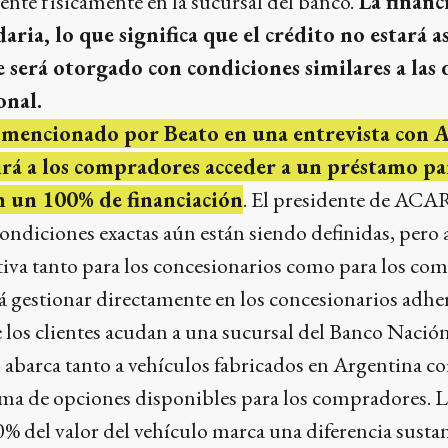
sente físicamente en la sucursal del banco.
La financ
aria, lo que significa que el crédito no estará a
ue será otorgado con condiciones similares a las
onal.
 mencionado por Beato en una entrevista con Au
irá a los compradores acceder a un préstamo pa
n un 100% de financiación
. El presidente de ACAR
 condiciones exactas aún están siendo definidas, pero
tiva tanto para los concesionarios como para los co
á gestionar directamente en los concesionarios adher
 los clientes acudan a una sucursal del Banco Nación
 abarca tanto a vehículos fabricados en Argentina c
ama de opciones disponibles para los compradores. L
00% del valor del vehículo marca una diferencia sustan