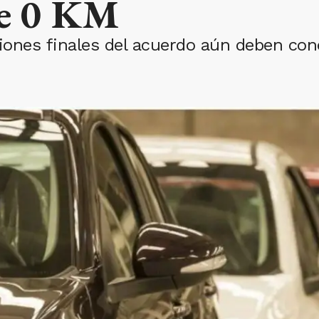
de 0 KM
iones finales del acuerdo aún deben concr