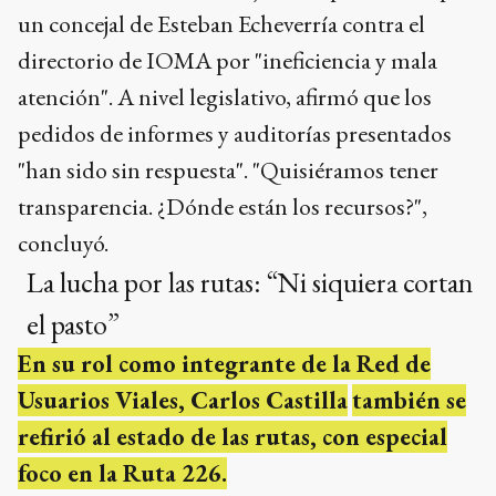
un concejal de Esteban Echeverría contra el
directorio de IOMA por "ineficiencia y mala
atención". A nivel legislativo, afirmó que los
pedidos de informes y auditorías presentados
"han sido sin respuesta". "Quisiéramos tener
transparencia. ¿Dónde están los recursos?",
concluyó.
La lucha por las rutas: “Ni siquiera cortan
el pasto”
En su rol como integrante de la Red de
Usuarios Viales, Carlos Castilla
también se
refirió al estado de las rutas, con especial
foco en la Ruta 226.