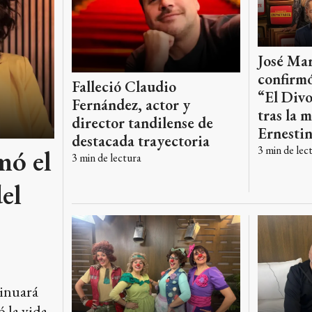
José Ma
confirmó
Falleció Claudio
“El Divo
Fernández, actor y
tras la 
director tandilense de
Ernestin
destacada trayectoria
mó el
3
min de lec
3
min de lectura
el
tinuará
ó la vida