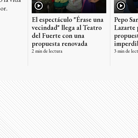
or.
El espectáculo "Érase una
Pepo Sa
vecindad" llega al Teatro
Lazarte 
del Fuerte con una
propuest
propuesta renovada
imperdib
2
min de lectura
3
min de lec