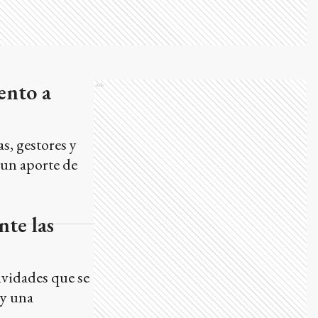
ento a
Ads
s, gestores y
 un aporte de
nte las
tividades que se
 y una