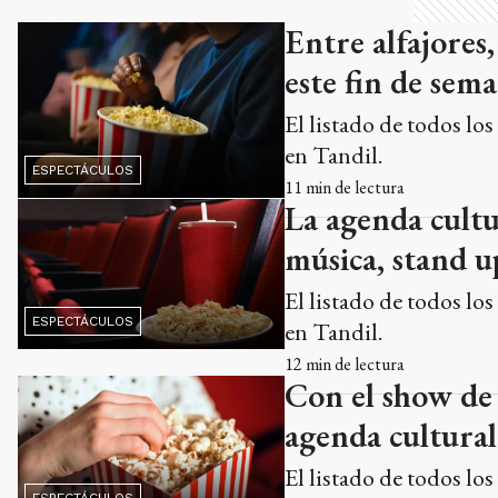
Entre alfajores,
este fin de sem
El listado de todos lo
en Tandil.
ESPECTÁCULOS
11
min de lectura
La agenda cultu
música, stand u
El listado de todos lo
ESPECTÁCULOS
en Tandil.
12
min de lectura
Con el show de 
agenda cultural
El listado de todos lo