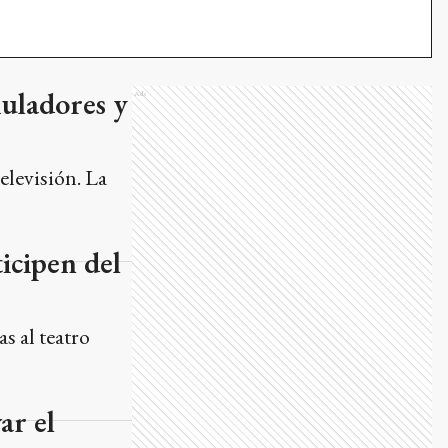
muladores y
Ads
televisión. La
ticipen del
s al teatro
ar el