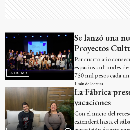
Se lanzó una nu
Proyectos Cultu
Por cuarto año consecu
espacios culturales de
LA CIUDAD
750 mil pesos cada un
1
min de lectura
La Fábrica pres
vacaciones
Con el inicio del reces
extenderá hasta el sába
exposición de arte pa