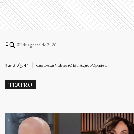
Ads
07 de agosto de 2026
Campo
La Vidriera
Oído Agudo
Opinión
Tandil
4
°
TEATRO