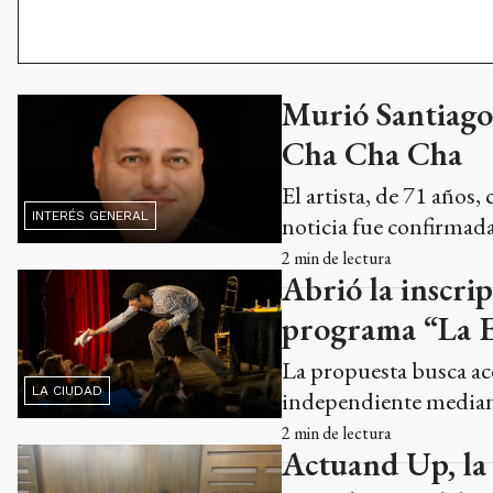
Murió Santiago 
Cha Cha Cha
El artista, de 71 años,
INTERÉS GENERAL
noticia fue confirmada
2
min de lectura
Abrió la inscri
programa “La Es
La propuesta busca ace
LA CIUDAD
independiente mediant
2
min de lectura
Actuand Up, la 