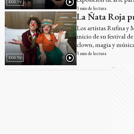
ECO TV
3
min de lectura
La Ñata Roja pre
Los artistas Rufina y 
inicio de su festival 
clown, magia y música 
3
min de lectura
ECO TV
Ads