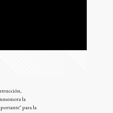
strucción,
 conmemora la
portante" para la