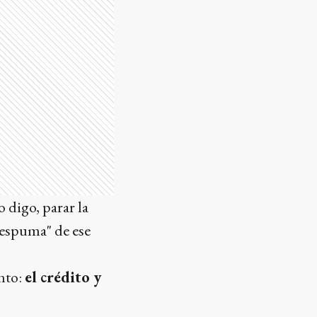
 digo, parar la
a espuma" de ese
ento:
el crédito y