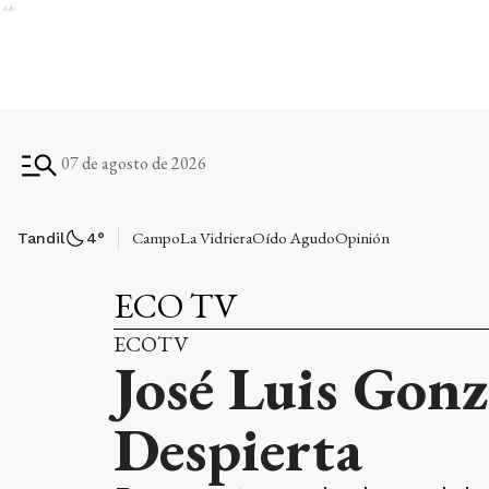
Ads
07 de agosto de 2026
Campo
La Vidriera
Oído Agudo
Opinión
Tandil
4
°
ECO TV
ECOTV
José Luis Gonz
Despierta