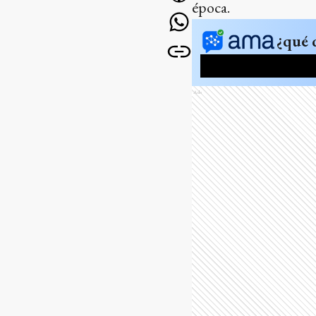
época.
¿qué 
Ads