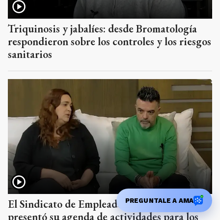
Triquinosis y jabalíes: desde Bromatología
respondieron sobre los controles y los riesgos
sanitarios
PREGUNTALE A AMA
El Sindicato de Empleados de Comercio
presentó su agenda de actividades para los