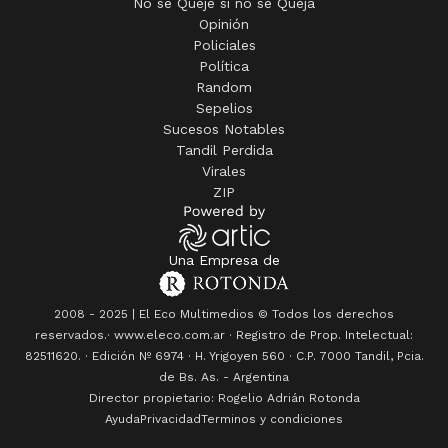
No se Queje si no se Queja
Opinión
Policiales
Política
Random
Sepelios
Sucesos Notables
Tandil Perdida
Virales
ZIP
Una Empresa de
2008 - 2025 | El Eco Multimedios © Todos los derechos
reservados.· www.eleco.com.ar · Registro de Prop. Intelectual:
82511620. · Edición Nº
6974
· H. Yrigoyen 560 · C.P. 7000 Tandil, Pcia.
de Bs. As. - Argentina
Director propietario: Rogelio Adrián Rotonda
Ayuda
Privacidad
Terminos y condiciones