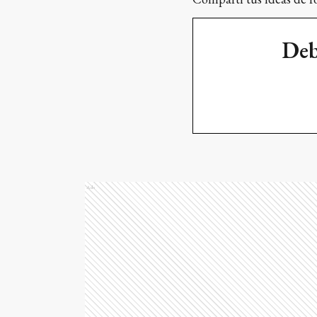
Deb
Ads