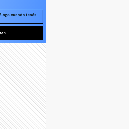
cólogo cuando tenés
men