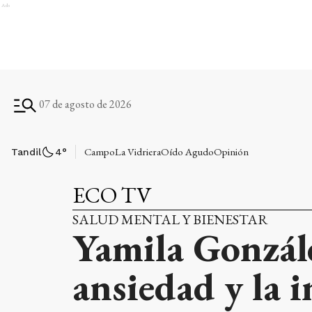
Ads
07 de agosto de 2026
Campo
La Vidriera
Oído Agudo
Opinión
Tandil
4
°
ECO TV
SALUD MENTAL Y BIENESTAR
Yamila Gonzále
ansiedad y la 