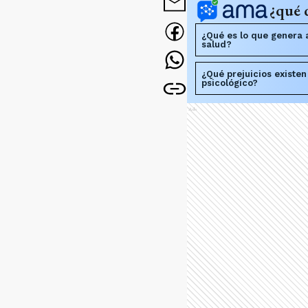
¿qué 
¿Qué es lo que genera 
salud?
¿Qué prejuicios existen
psicológico?
Ads