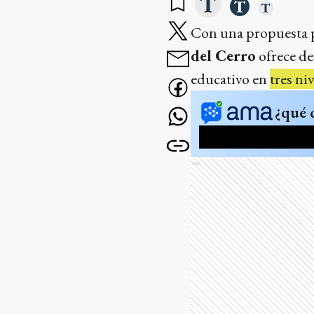
Con una propuesta p
del Cerro
ofrece de
educativo en
tres ni
¿qué 
Ads