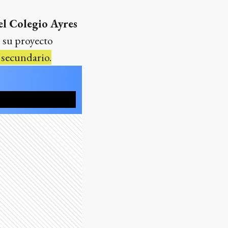
el Colegio Ayres
l
su proyecto
y secundario.