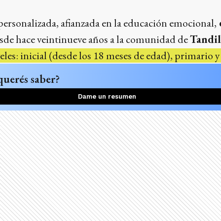
ersonalizada, afianzada en la educación emocional,
sde hace veintinueve años a la comunidad de
Tandi
veles: inicial (desde los 18 meses de edad), primario 
querés saber?
Dame un resumen