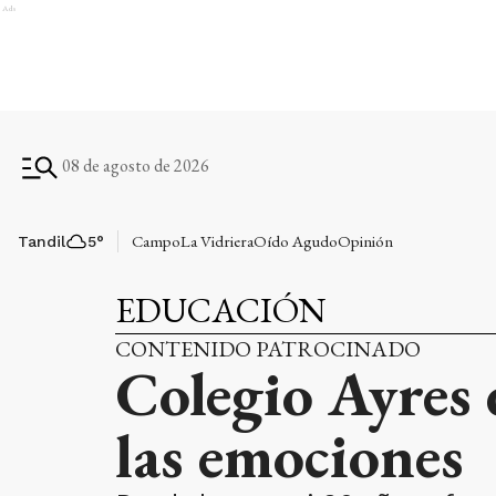
Ads
08 de agosto de 2026
Campo
La Vidriera
Oído Agudo
Opinión
Tandil
5
°
EDUCACIÓN
CONTENIDO PATROCINADO
Colegio Ayres 
las emociones