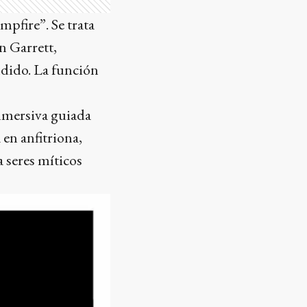
mpfire”. Se trata
n Garrett,
dido. La función
inmersiva guiada
 en anfitriona,
 seres míticos