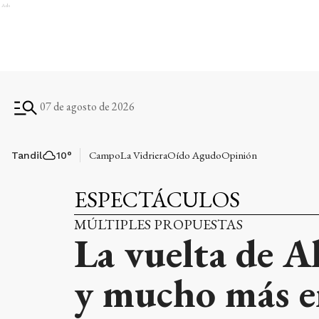
Ads
07 de agosto de 2026
Campo
La Vidriera
Oído Agudo
Opinión
Tandil
10
°
ESPECTÁCULOS
MÚLTIPLES PROPUESTAS
La vuelta de Al
y mucho más en