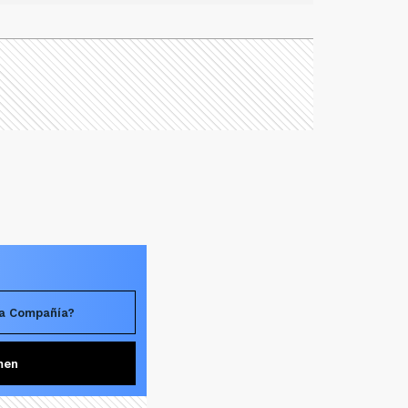
La Compañía?
men