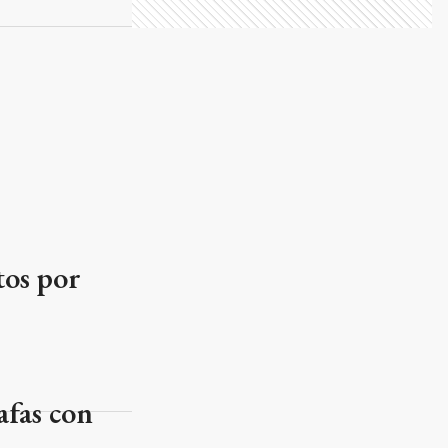
tos por
afas con