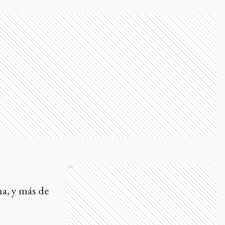
Ads
a, y más de