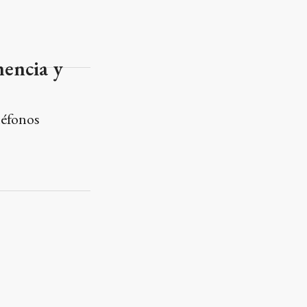
nencia y
léfonos