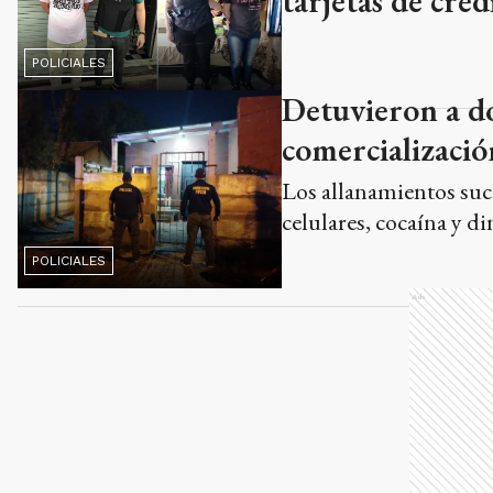
tarjetas de créd
POLICIALES
Detuvieron a do
comercializació
Los allanamientos suce
celulares, cocaína y di
POLICIALES
Ads