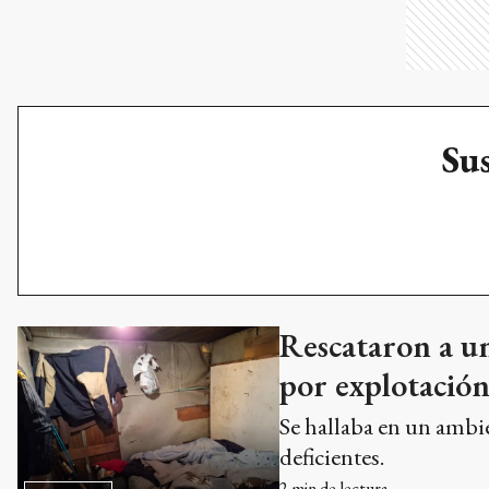
Sus
Rescataron a un
por explotación
Se hallaba en un ambie
deficientes.
2
min de lectura