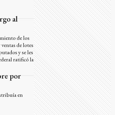
rgo al
amiento de los
 ventas de lotes
utados y se les
ral ratificó la
bre por
stribuía en