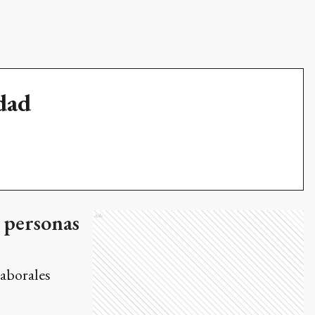
udad
 personas
Ads
laborales