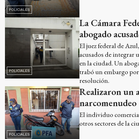
POLICIALES
La Cámara Feder
abogado acusado
El juez federal de Azu
acusados de integrar u
en la ciudad. Un abog
trabó un embargo por 
POLICIALES
resolución.
Realizaron un 
narcomenudeo
El individuo comercial
otros sectores de la ci
POLICIALES