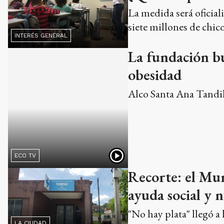
La medida será oficial
siete millones de chico
INTERÉS GENERAL
La fundación bu
obesidad
Alco Santa Ana Tandi
ECO TV
Recorte: el Mu
ayuda social y 
"No hay plata" llegó a
LA CIUDAD
vulnerables.
Ads