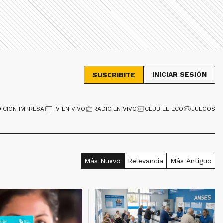
INICIAR SESIÓN
SUSCRIBITE
DICIÓN IMPRESA
TV EN VIVO
RADIO EN VIVO
CLUB EL ECO
JUEGOS
Más Nuevo
Relevancia
Más Antiguo