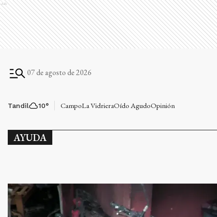
Ads
07 de agosto de 2026
Campo
La Vidriera
Oído Agudo
Opinión
Tandil
10
°
AYUDA