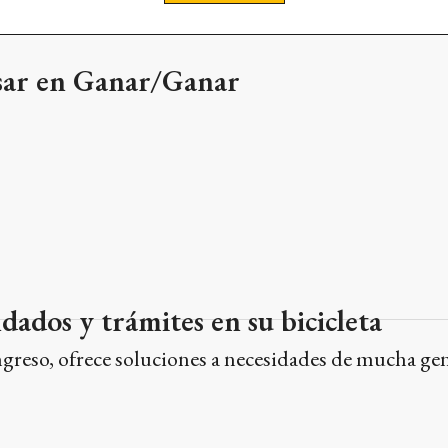
dados y trámites en su bicicleta
greso, ofrece soluciones a necesidades de mucha ge
ivos: quiénes los reciben, cuánto p
cia financiera para familias con dificultades ya defi