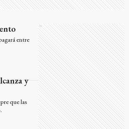
mento
Ads
 pagará entre
alcanza y
pre que las
.