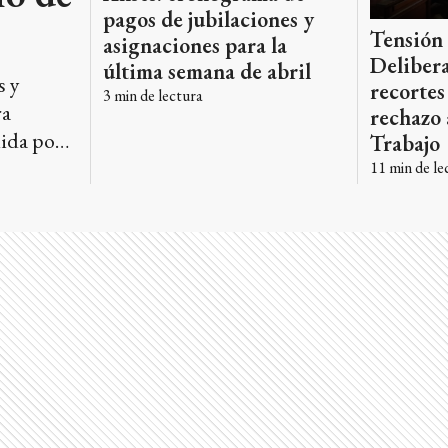
pagos de jubilaciones y
Tensión 
asignaciones para la
Delibera
última semana de abril
s y
recortes
3
min de lectura
ra
rechazo a
uida por
Trabajo
 y
11
min de le