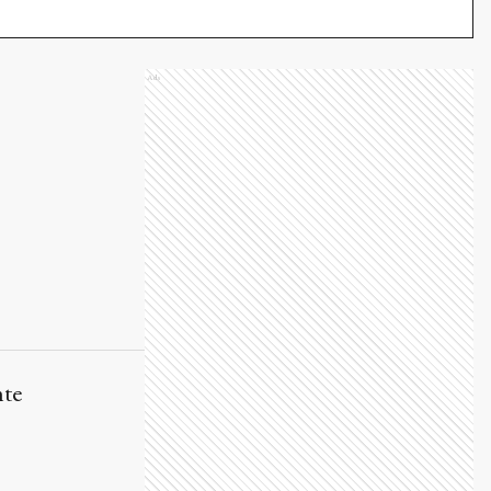
nte
agan y cómo
nió sus primeros