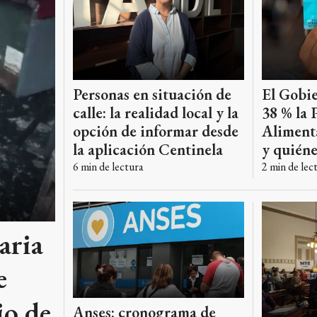
El Gobi
Personas en situación de
38 % la 
calle: la realidad local y la
Aliment
opción de informar desde
y quién
la aplicación Centinela
2
min de lec
6
min de lectura
aria
e
io de
Anses: cronograma de