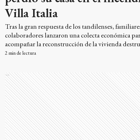
Villa Italia
Tras la gran respuesta de los tandilenses, familiare
colaboradores lanzaron una colecta económica pa
acompañar la reconstrucción de la vivienda destr
el fuego. Solicitan aportes voluntarios de mil pesos
2
min de lectura
difundieron un alias para recibir donaciones.
Ads