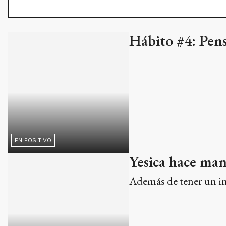
EN POSITIVO
Yesica hace man
Además de tener un in
EMPRENDEDORES
Vouchers educat
reclamar
El programa de asisten
INSTRUYENDO AL CIUDADANO