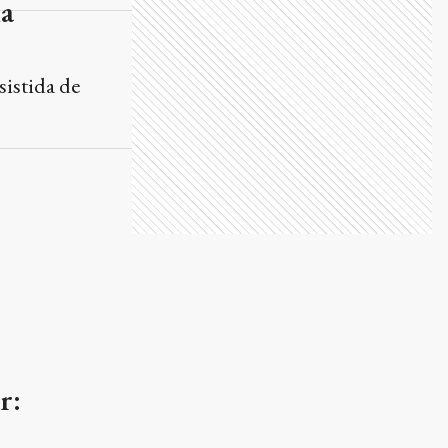
la
sistida de
r: