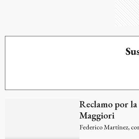
Sus
Reclamo por la 
Maggiori
Federico Martínez, co
ECO TV
Avanzan las obr
veredas y juego