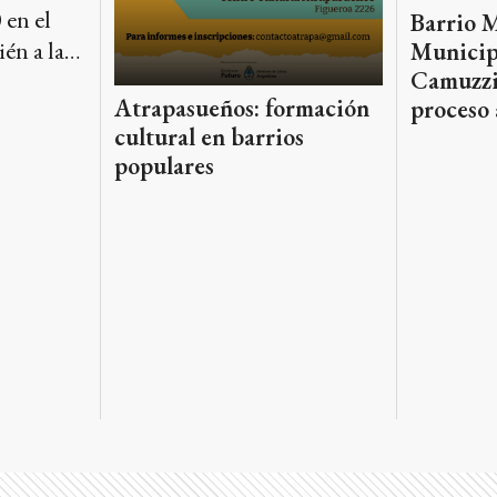
 en el
Barrio M
én a la
Municipi
Camuzzi
Atrapasueños: formación
proceso 
es que
cultural en barrios
ximos
populares
nto de la