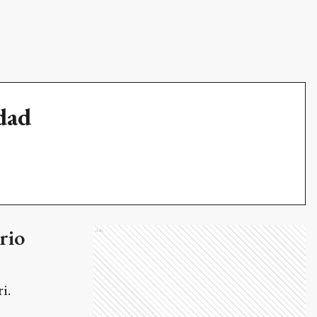
udad
rio
Ads
i.
i con