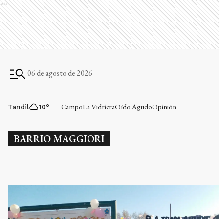
Ads
06 de agosto de 2026
Campo
La Vidriera
Oído Agudo
Opinión
Tandil
10
°
BARRIO MAGGIORI