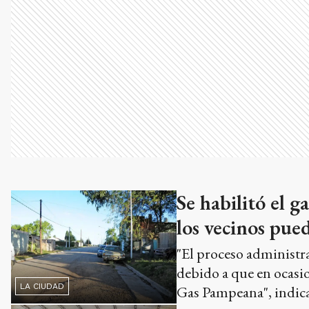
Se habilitó el g
los vecinos pued
"El proceso administra
debido a que en ocasio
LA CIUDAD
Gas Pampeana", indic