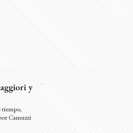
Maggiori y
Ads
e tiempo,
s por Camuzzi