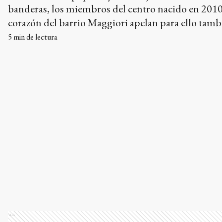
banderas, los miembros del centro nacido en 2010
corazón del barrio Maggiori apelan para ello tambi
solidaridad de la comunidad y ofrecen un bono
5
min de lectura
contribución para sostener las distintas actividad
llevan adelante de manera autogestiva. En los pró
días retomarían los talleres en la sociedad de fome
zona.
Ads