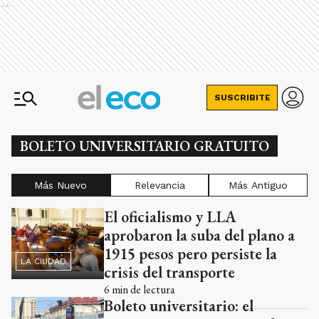
Ads
SUSCRIBITE
BOLETO UNIVERSITARIO GRATUITO
Más Nuevo
Relevancia
Más Antiguo
El oficialismo y LLA
Ads
aprobaron la suba del plano a
1915 pesos pero persiste la
LA CIUDAD
crisis del transporte
6
min de lectura
Boleto universitario: el