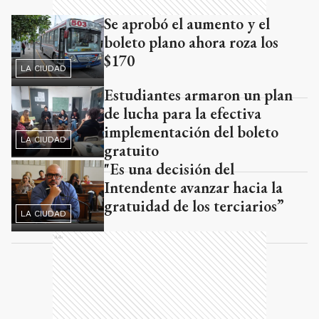
Se aprobó el aumento y el
boleto plano ahora roza los
$170
LA CIUDAD
Estudiantes armaron un plan
de lucha para la efectiva
implementación del boleto
LA CIUDAD
gratuito
"Es una decisión del
Intendente avanzar hacia la
gratuidad de los terciarios”
LA CIUDAD
Ads