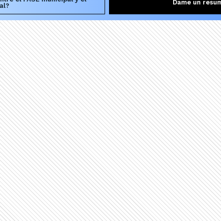
Dame un resu
al?