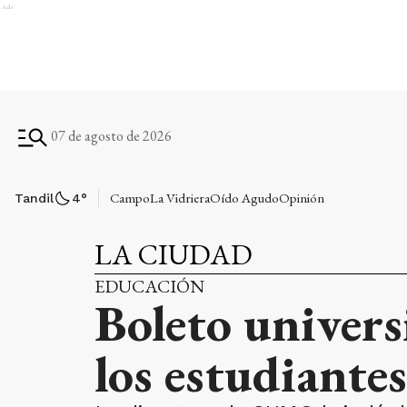
Ads
07 de agosto de 2026
Campo
La Vidriera
Oído Agudo
Opinión
Tandil
4
°
LA CIUDAD
EDUCACIÓN
Boleto univers
los estudiantes