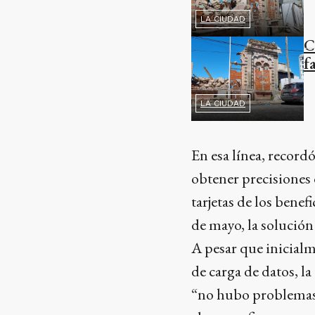
LA CIUDAD
C
f
LA CIUDAD
En esa línea, record
obtener precisiones d
tarjetas de los benef
de mayo, la solución 
A pesar que inicialme
de carga de datos, l
“no hubo problemas”