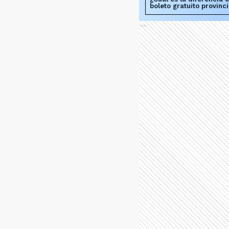
boleto gratuito provinci
Ads