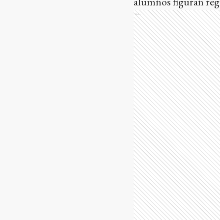
alumnos figuran regi
Ads