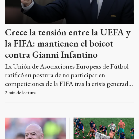
Crece la tensión entre la UEFA y
la FIFA: mantienen el boicot
contra Gianni Infantino
La Unión de Asociaciones Europeas de Fútbol
ratificó su postura de no participar en
competiciones de la FIFA tras la crisis generada
por el fallido proyecto de privatización y las
2
min de lectura
dudas sobre la gestión del presidente Gianni
Infantino.