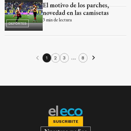
El motivo de los parches,
novedad en las camisetas
3
min de lectura
DEPORTES
1
2
3
...
8
SUSCRIBITE