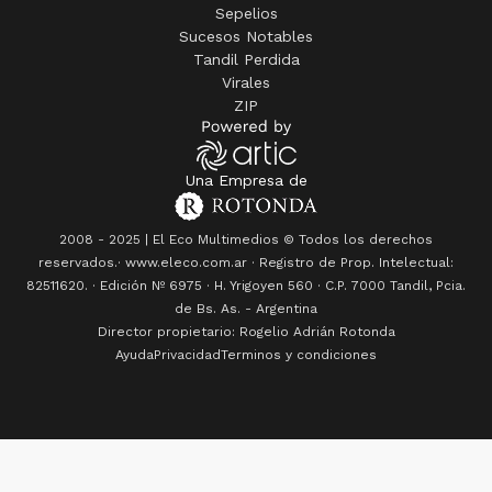
Sepelios
Sucesos Notables
Tandil Perdida
Virales
ZIP
Una Empresa de
2008 - 2025 | El Eco Multimedios © Todos los derechos
reservados.· www.eleco.com.ar · Registro de Prop. Intelectual:
82511620. · Edición Nº
6975
· H. Yrigoyen 560 · C.P. 7000 Tandil, Pcia.
de Bs. As. - Argentina
Director propietario: Rogelio Adrián Rotonda
Ayuda
Privacidad
Terminos y condiciones