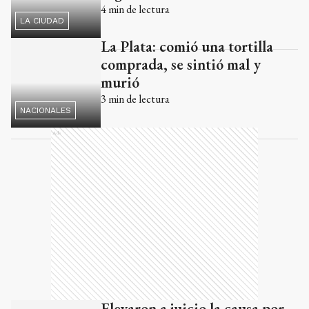
4
min de lectura
LA CIUDAD
La Plata: comió una tortilla
comprada, se sintió mal y
murió
3
min de lectura
NACIONALES
Ads
Elevaron a juicio la causa por