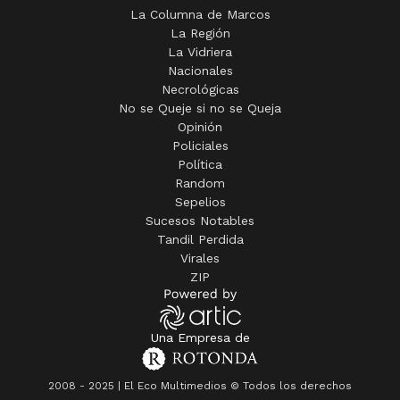
La Región
La Vidriera
Nacionales
Necrológicas
No se Queje si no se Queja
Opinión
Policiales
Política
Random
Sepelios
Sucesos Notables
Tandil Perdida
Virales
ZIP
Una Empresa de
2008 - 2025 | El Eco Multimedios © Todos los derechos
reservados.· www.eleco.com.ar · Registro de Prop. Intelectual: