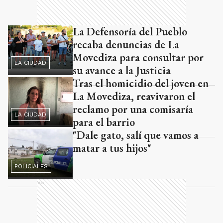
La Defensoría del Pueblo
recaba denuncias de La
Movediza para consultar por
LA CIUDAD
su avance a la Justicia
Tras el homicidio del joven en
La Movediza, reavivaron el
reclamo por una comisaría
LA CIUDAD
para el barrio
"Dale gato, salí que vamos a
matar a tus hijos"
POLICIALES
Ads