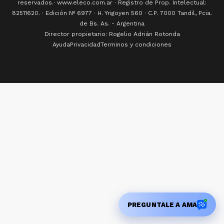
82511620. · Edición Nº
6977
· H. Yrigoyen 560 · C.P. 7000 Tandil, Pcia.
de Bs. As. - Argentina
Director propietario: Rogelio Adrián Rotonda
Ayuda
Privacidad
Terminos y condiciones
PREGUNTALE A AMA