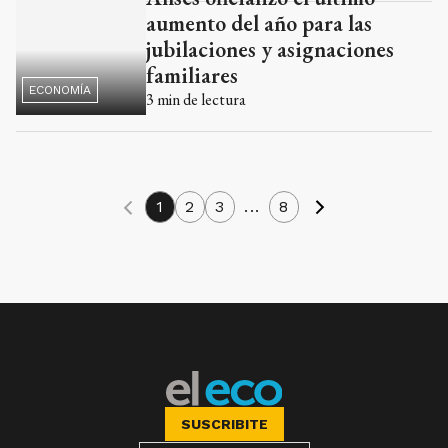
familiares
3
min de lectura
1
2
3
...
8
SUSCRIBITE
Nuestros medios
Eco TV
Tandil FM