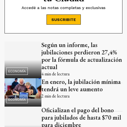
SUSCRIBITE
Según un informe, las
Ads
jubilaciones perdieron 27,4%
por la fórmula de actualización
actual
ECONOMÍA
4
min de lectura
En enero, la jubilación mínima
tendrá un leve aumento
2
min de lectura
ECONOMÍA
Oficializan el pago del bono
para jubilados de hasta $70 mil
para diciembre
2
min de lectura
ECONOMÍA
Ads