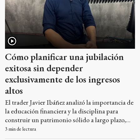
Cómo planificar una jubilación
exitosa sin depender
exclusivamente de los ingresos
altos
El trader Javier Ibáñez analizó la importancia de
la educación financiera y la disciplina para
construir un patrimonio sólido a largo plazo,
destacando que el tiempo y el interés
3
min de lectura
compuesto son herramientas más