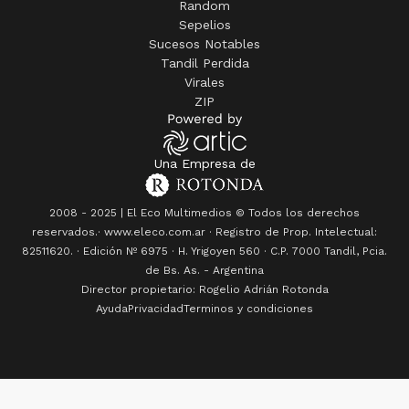
Random
Sepelios
Sucesos Notables
Tandil Perdida
Virales
ZIP
Una Empresa de
2008 - 2025 | El Eco Multimedios © Todos los derechos
reservados.· www.eleco.com.ar · Registro de Prop. Intelectual:
82511620. · Edición Nº
6975
· H. Yrigoyen 560 · C.P. 7000 Tandil, Pcia.
de Bs. As. - Argentina
Director propietario: Rogelio Adrián Rotonda
Ayuda
Privacidad
Terminos y condiciones