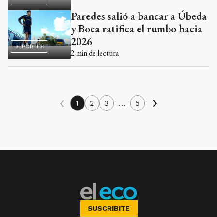
Paredes salió a bancar a Úbeda
y Boca ratifica el rumbo hacia
2026
DEPORTES
2
min de lectura
1
2
3
...
5
SUSCRIBITE