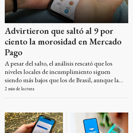
Advirtieron que saltó al 9 por
ciento la morosidad en Mercado
Pago
A pesar del salto, el análisis rescató que los
niveles locales de incumplimiento siguen
siendo más bajos que los de Brasil, aunque la
suba de tasas en el último trimestre de 2025
2
min de lectura
enciende alarmas.