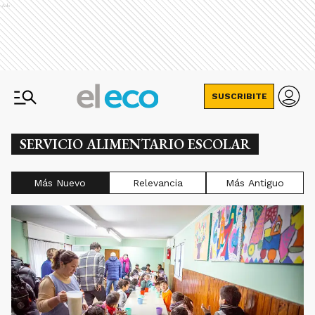
Ads
SUSCRIBITE
SERVICIO ALIMENTARIO ESCOLAR
Más Nuevo
Relevancia
Más Antiguo