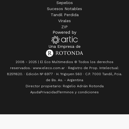
Sepelios
Sucesos Notables
Tandil Perdida
Virales
ZIP
Una Empresa de
2008 - 2025 | El Eco Multimedios © Todos los derechos
reservados.· www.eleco.com.ar · Registro de Prop. Intelectual:
82511620. · Edición Nº
6977
· H. Yrigoyen 560 · C.P. 7000 Tandil, Pcia.
de Bs. As. - Argentina
Director propietario: Rogelio Adrián Rotonda
Ayuda
Privacidad
Terminos y condiciones