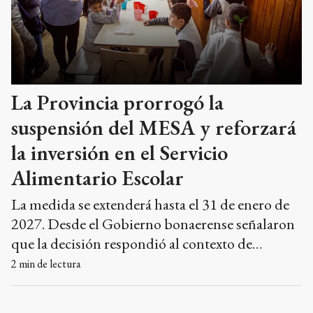
La Provincia prorrogó la
suspensión del MESA y reforzará
la inversión en el Servicio
Alimentario Escolar
La medida se extenderá hasta el 31 de enero de
2027. Desde el Gobierno bonaerense señalaron
que la decisión respondió al contexto de
emergencia económica y al recorte de
2
min de lectura
transferencias nacionales, por lo que los
recursos serán destinados a fortalecer el Servicio