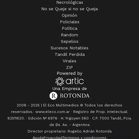
Necrológicas
No se Queje si no se Queja
Opinión
Policiales
Política
Random
Sepelios
Sucesos Notables
Tandil Perdida
Virales
ZIP
Una Empresa de
2008 - 2025 | El Eco Multimedios © Todos los derechos
reservados.· www.eleco.com.ar · Registro de Prop. Intelectual:
82511620. · Edición Nº
6976
· H. Yrigoyen 560 · C.P. 7000 Tandil, Pcia.
de Bs. As. - Argentina
Director propietario: Rogelio Adrián Rotonda
Ayuda
Privacidad
Terminos y condiciones