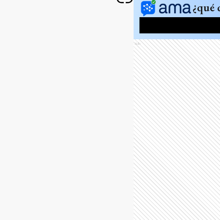
¿qué 
Ads