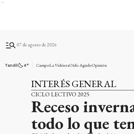
Ads
07 de agosto de 2026
Campo
La Vidriera
Oído Agudo
Opinión
Tandil
4
°
INTERÉS GENERAL
CICLO LECTIVO 2025
Receso invernal
todo lo que te