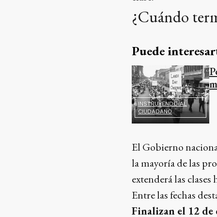
¿Cuándo termi
Puede interesar
P
m
INSTRUYENDO AL
CIUDADANO
El Gobierno nacional
la mayoría de las pro
extenderá las clases 
Entre las fechas dest
Finalizan el 12 de