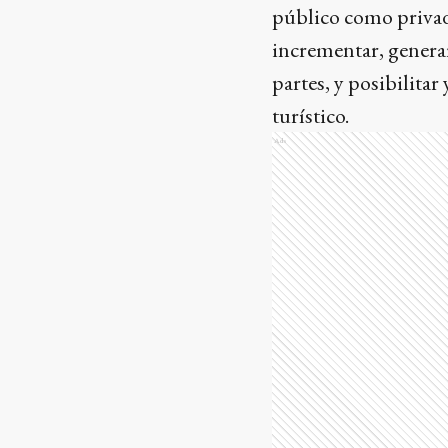
público como privado
incrementar, generar
partes, y posibilit
turístico.
Ads