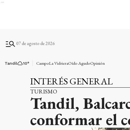
Ads
07 de agosto de 2026
Campo
La Vidriera
Oído Agudo
Opinión
Tandil
10
°
INTERÉS GENERAL
TURISMO
Tandil, Balcar
conformar el c