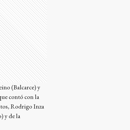
ino (Balcarce) y
que contó con la
ritos, Rodrigo Inza
 y de la