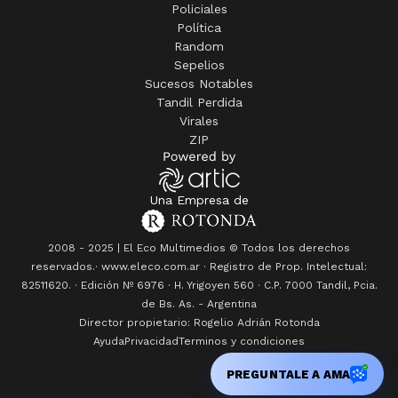
Policiales
Política
Random
Sepelios
Sucesos Notables
Tandil Perdida
Virales
ZIP
Una Empresa de
2008 - 2025 | El Eco Multimedios © Todos los derechos
reservados.· www.eleco.com.ar · Registro de Prop. Intelectual:
82511620. · Edición Nº
6976
· H. Yrigoyen 560 · C.P. 7000 Tandil, Pcia.
de Bs. As. - Argentina
Director propietario: Rogelio Adrián Rotonda
Ayuda
Privacidad
Terminos y condiciones
PREGUNTALE A AMA