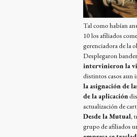
Tal como habían anu
10 los afiliados com
gerenciadora de la ob
Desplegaron bandera
intervinieron la v
distintos casos aun i
la asignación de l
de la aplicación
dis
actualización de carti
Desde la Mutual
, 
grupo de afiliados u
empresa se traslad