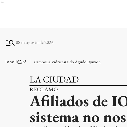
Ads
08 de agosto de 2026
Campo
La Vidriera
Oído Agudo
Opinión
Tandil
5
°
LA CIUDAD
RECLAMO
Afiliados de I
sistema no nos