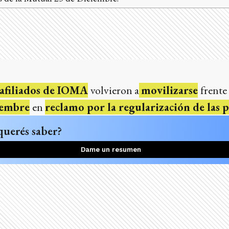
afiliados de IOMA
volvieron a
movilizarse
frente 
iembre
en
reclamo por la regularización de las 
querés saber?
Dame un resumen