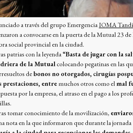
nciado a través del grupo Emergencia
IOMA Tandi
enzaron a convocarse en la puerta de la Mutual 23 de
ra social provincial en la ciudad.
s patrias con la leyenda
“Basta de jugar con la sa
idriera de la Mutual
colocando pegatinas en las qu
rresueltos de
bonos no otorgados, cirugías pospu
as prestaciones, entre
muchos otros como el
mal f
puesta por la empresa, el atraso en el pago a los profe
llas.
tras tomar conocimiento de la movilización,
enviaro
na nota en la que informaron que durante la jornada
aría a la ciudad para recepcionar las demandas.