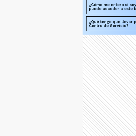
¿Cómo me entero si soy
puede acceder a este b
¿Qué tengo que llevar p
Centro de Servicio?
Ads