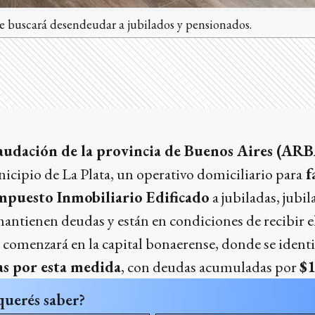
e buscará desendeudar a jubilados y pensionados.
audación de la provincia de Buenos Aires (AR
icipio de La Plata, un operativo domiciliario para
fa
Impuesto Inmobiliario Edificado
a jubiladas, jubi
ntienen deudas y están en condiciones de recibir el
va comenzará en la capital bonaerense, donde se ident
as por esta medida
, con deudas acumuladas por
$1
querés saber?