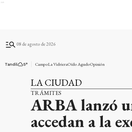
Ads
08 de agosto de 2026
Campo
La Vidriera
Oído Agudo
Opinión
Tandil
5
°
LA CIUDAD
TRÁMITES
ARBA lanzó un
accedan a la ex