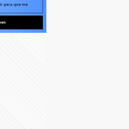
ir para que me
men