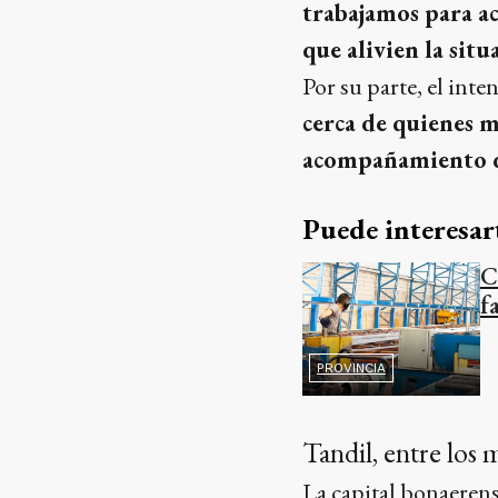
trabajamos para ace
que alivien la sit
Por su parte, el int
cerca de quienes m
acompañamiento d
Puede interesar
C
f
PROVINCIA
Tandil, entre los 
La capital bonaerens