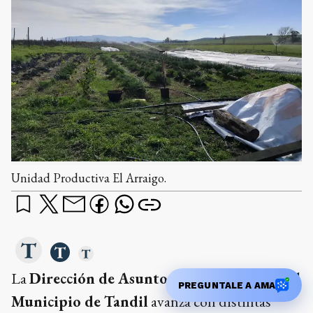
Unidad Productiva El Arraigo.
La
Dirección de Asuntos Agropecuarios del
PREGUNTALE A AMA
Municipio de Tandil
avanza con distintas