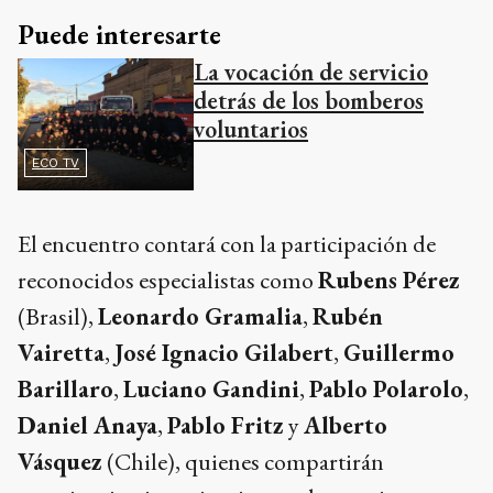
Puede interesarte
La vocación de servicio
detrás de los bomberos
voluntarios
ECO TV
El encuentro contará con la participación de
reconocidos especialistas como
Rubens Pérez
(Brasil),
Leonardo Gramalia
,
Rubén
Vairetta
,
José Ignacio Gilabert
,
Guillermo
Barillaro
,
Luciano Gandini
,
Pablo Polarolo
,
Daniel Anaya
,
Pablo Fritz
y
Alberto
Vásquez
(Chile), quienes compartirán