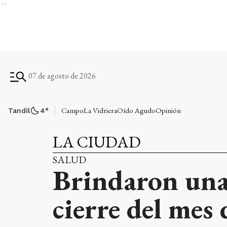
Ads
07 de agosto de 2026
Campo
La Vidriera
Oído Agudo
Opinión
Tandil
4
°
LA CIUDAD
SALUD
Brindaron una
cierre del mes 