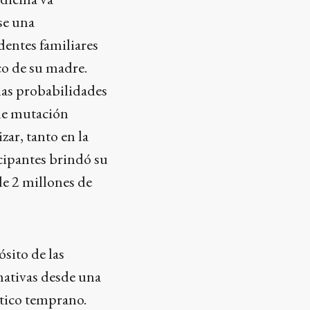
se una
dentes familiares
co de su madre.
 las probabilidades
 de mutación
zar, tanto en la
cipantes brindó su
de 2 millones de
ósito de las
mativas desde una
stico temprano.