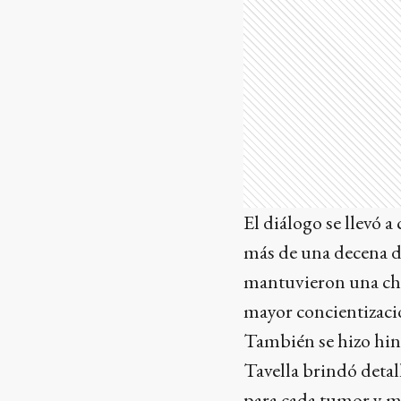
El diálogo se llevó 
más de una decena d
mantuvieron una char
mayor concientizació
También se hizo hinc
Tavella brindó detal
para cada tumor y me