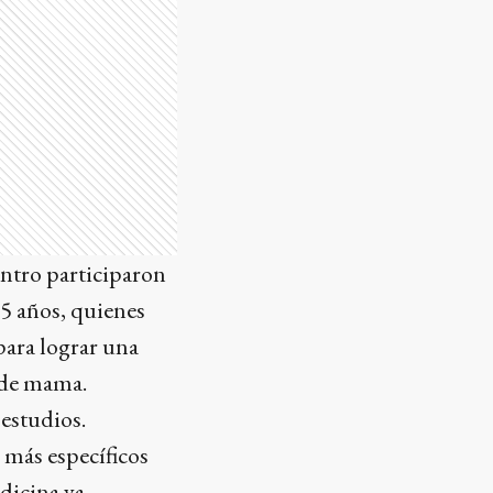
entro participaron
5 años, quienes
para lograr una
 de mama.
estudios.
 más específicos
dicina va