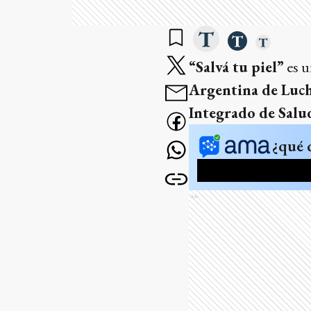
“Salvá tu piel”
es u
Argentina de Luc
Integrado de Salud
¿qué 
Ads