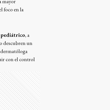
na mayor
l foco en la
 pediátrico
, a
do descubren un
a dermatóloga
ir con el control