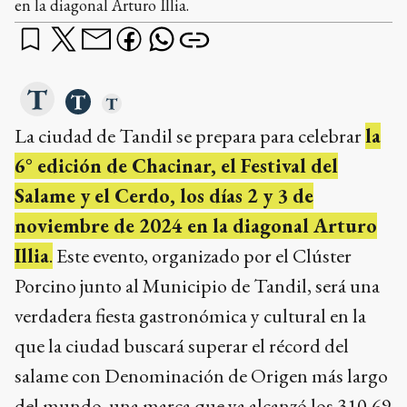
en la diagonal Arturo Illia.
La ciudad de Tandil se prepara para celebrar
la
6° edición de Chacinar, el Festival del
Salame y el Cerdo, los días 2 y 3 de
noviembre de 2024 en la diagonal Arturo
Illia
.
Este evento, organizado por el Clúster
Porcino junto al Municipio de Tandil, será una
verdadera fiesta gastronómica y cultural en la
que la ciudad buscará superar el récord del
salame con Denominación de Origen más largo
del mundo, una marca que ya alcanzó los 310,69