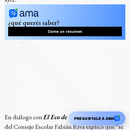
¿qué querés saber?
Dame un resumen
Ads
En diálogo con
El Eco de Tandil
, el presidente
PREGUNTALE A AMA
del Consejo Escolar Fabián Riva explicó que “se