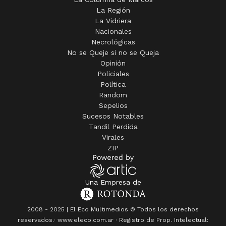
La Región
La Vidriera
Nacionales
Necrológicas
No se Queje si no se Queja
Opinión
Policiales
Política
Random
Sepelios
Sucesos Notables
Tandil Perdida
Virales
ZIP
Una Empresa de
2008 - 2025 | El Eco Multimedios © Todos los derechos
reservados.· www.eleco.com.ar · Registro de Prop. Intelectual: