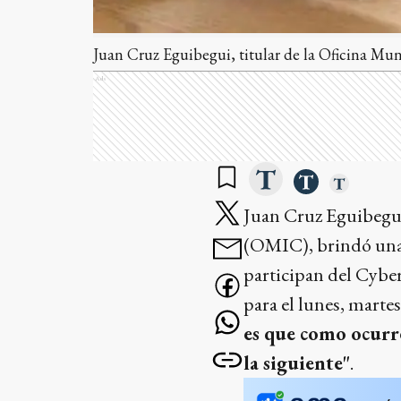
Juan Cruz Eguibegui, titular de la Oficina Mu
Ads
Juan Cruz Eguibegui
(OMIC), brindó una 
participan del Cybe
para el lunes, marte
es que como ocurre
la siguiente"
.