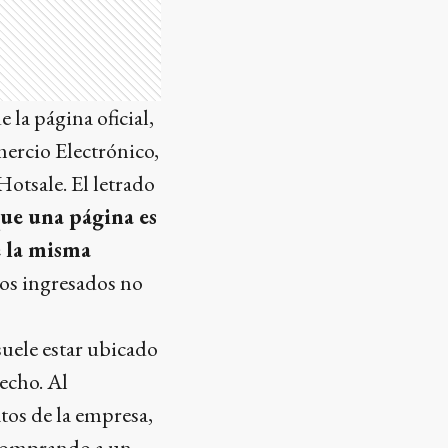
 la página oficial,
mercio Electrónico,
Hotsale. El letrado
ue una página es
e la misma
atos ingresados no
suele estar ubicado
recho. Al
atos de la empresa,
 comprando a un