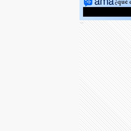
¿qué 
Ads