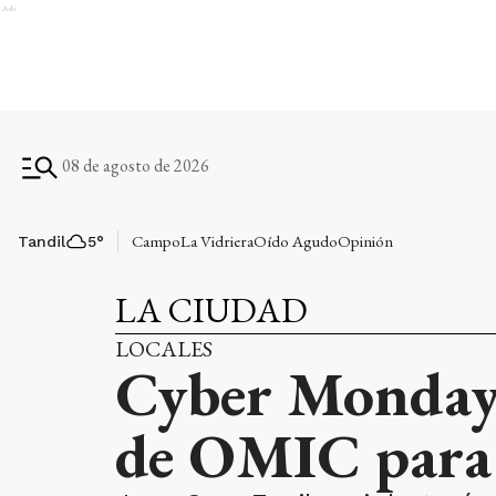
Ads
08 de agosto de 2026
Campo
La Vidriera
Oído Agudo
Opinión
Tandil
5
°
LA CIUDAD
LOCALES
Cyber Monday:
de OMIC para e