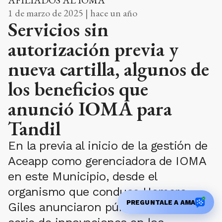
1 de marzo de 2025 | hace un año
Servicios sin
autorización previa y
nueva cartilla, algunos de
los beneficios que
anunció IOMA para
Tandil
En la previa al inicio de la gestión de
Aceapp como gerenciadora de IOMA
en este Municipio, desde el
organismo que conduce Homero
PREGUNTALE A AMA
Giles anunciaron públicamente “una