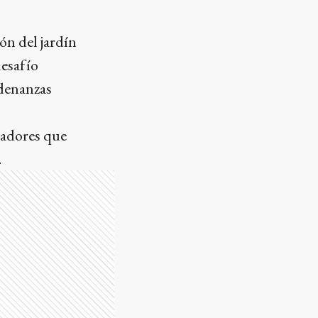
ón del jardín
desafío
rdenanzas
jadores que
.