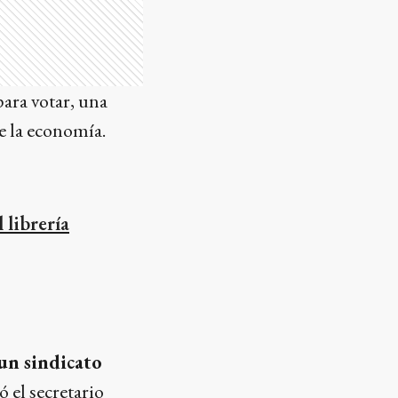
para votar, una
de la economía.
 librería
un sindicato
ó el secretario