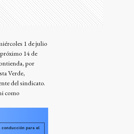
miércoles 1 de julio
l próximo 14 de
contienda, por
sta Verde,
nte del sindicato.
uni como
a conducción para el