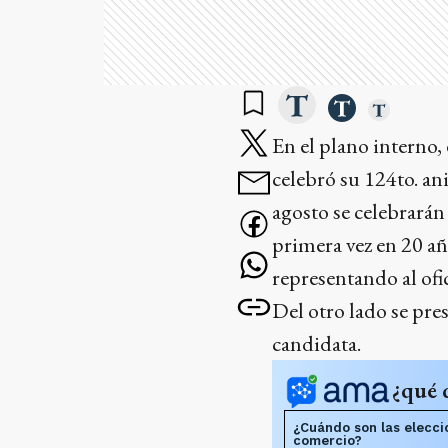
En el plano interno,
celebró su 124to. ani
agosto se celebrarán
primera vez en 20 añ
representando al ofi
Del otro lado se pre
candidata.
¿qué 
¿Cuándo son las elecci
comercio?