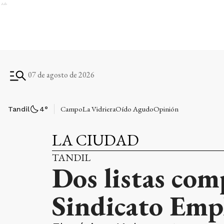
Ads
07 de agosto de 2026
Campo
La Vidriera
Oído Agudo
Opinión
Tandil
4
°
LA CIUDAD
TANDIL
Dos listas comp
Sindicato Emp